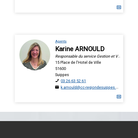
Agents
Karine ARNOULD
Responsable du service Gestion et Valorisation des Déchets
15 Place de l'Hotel de Ville
51600
Suippes
03 26 63 52 61
k.arnould@cc-regiondesuippes.com