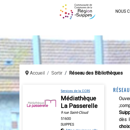
NOUS C
Accueil
Sortir
Réseau des Bibliothèques
RÉSEAU
Services de la CCRS
Médiathèque
Ouver
La Passerelle
;co
Suip
9 rue Saint-Cloud
51600
dès l
SUIPPES
choix