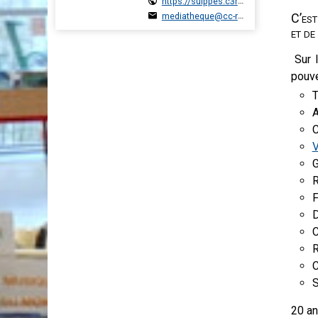
https://suippes.c3rb.org
mediatheque@cc-regiondesuippes.com
C’est
et de
Sur 
pouve
T
A
C
V
G
R
F
D
C
R
C
S
20 an