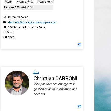
Jeudi
8h30-12h00
13h30-17h30
Vendredi
8h30-12h00
03 26 63 52 61
dechets@cc-regiondesuippes.com
15 Place de l'Hôtel de Ville
51600
Suippes
Élus
Christian CARBONI
Vice-président en charge de la
gestion et de la valorisation des
déchets