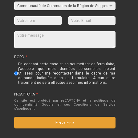
RGPD
*
En cochant cette case et en soumettant ce formulaire,
j'accepte que mes données personnelles soient
utilisées pour me recontacter dans le cadre de ma
demande indiquée dans ce formulaire. Aucun autre
traitement ne sera effectué avec mes informations.
reCAPTCHA
*
Ce site est protégé par reCAPTCHA et la politique de
confidentialité
Google
et
ses Conditions de Service
s'appliquent.
Envoyer