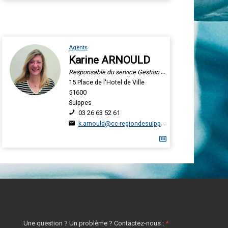
Agents
Karine ARNOULD
Responsable du service Gestion et Valorisation des Déchets
15 Place de l'Hotel de Ville
51600
Suippes
03 26 63 52 61
k.arnould@cc-regiondesuippes.com
Une question ? Un problème ? Contactez-nous :
*