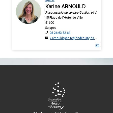
Agents
Karine ARNOULD
Responsable du service Gestion et Valorisation des Déchets
15 Place de l'Hotel de Ville
51600
Suippes
03 26 63 52 61
k.arnould@cc-regiondesuippes.com