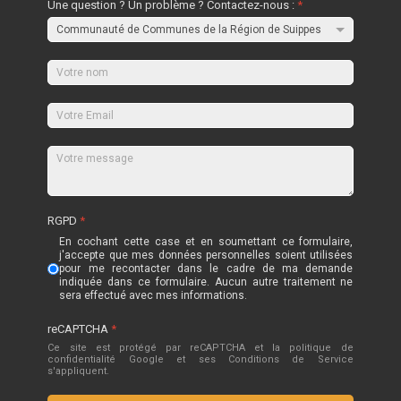
Une question ? Un problème ? Contactez-nous :
*
RGPD
*
En cochant cette case et en soumettant ce formulaire,
j'accepte que mes données personnelles soient utilisées
pour me recontacter dans le cadre de ma demande
indiquée dans ce formulaire. Aucun autre traitement ne
sera effectué avec mes informations.
reCAPTCHA
*
Ce site est protégé par reCAPTCHA et la politique de
confidentialité
Google
et
ses Conditions de Service
s'appliquent.