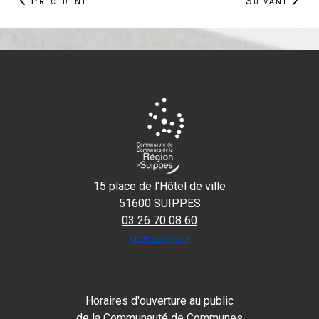
Article précédent : Ouverture d'un Espace Enfants / P
Article suiva
Précédent
Suivant
15 place de l'Hôtel de ville
51600 SUIPPES
03 26 70 08 60
Mentions légales
Horaires d'ouverture au public
de la Communauté de Communes