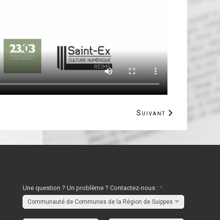
Article suivant : Les 
Suivant
Une question ? Un problème ? Contactez-nous :
*