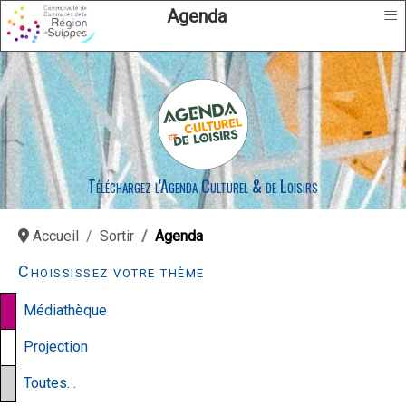
≡
Agenda
Téléchargez l'Agenda Culturel & de Loisirs
Accueil
Sortir
Agenda
Choississez votre thème
Médiathèque
Projection
Toutes…