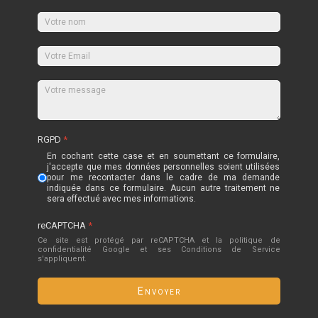
RGPD
*
En cochant cette case et en soumettant ce formulaire,
j'accepte que mes données personnelles soient utilisées
pour me recontacter dans le cadre de ma demande
indiquée dans ce formulaire. Aucun autre traitement ne
sera effectué avec mes informations.
reCAPTCHA
*
Ce site est protégé par reCAPTCHA et la politique de
confidentialité
Google
et
ses Conditions de Service
s'appliquent.
Envoyer