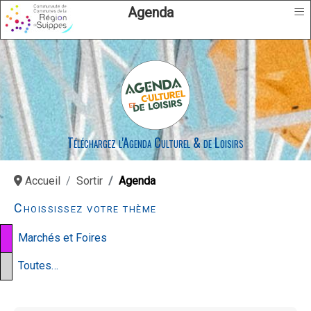
≡
Agenda
Téléchargez l'Agenda Culturel & de Loisirs
Accueil
Sortir
Agenda
Choississez votre thème
Marchés et Foires
Toutes…