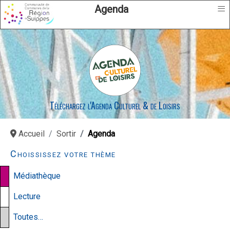
≡
Agenda
Téléchargez l'Agenda Culturel & de Loisirs
Accueil
Sortir
Agenda
Choississez votre thème
Médiathèque
Lecture
Toutes…