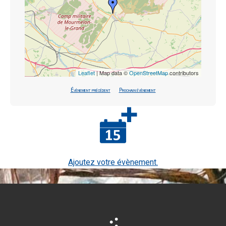
Leaflet
| Map data ©
OpenStreetMap
contributors
Évènement précédent
Prochain évènement
Ajoutez votre évènement.