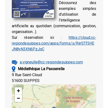
Découvrez des
exemples simples
d’utilisation de
l’intelligence
artificielle au quotidien (communication, gestion,
organisation…).
Sur réservation ici :
https://cloud.cc-
regiondesuippes.com/apps/forms/s/RijrSTf5HE
JN8yN3XN6PzJqC
a.vigneulle@cc-regiondesuippes.com
Médiathèque La Passerelle
9 Rue Saint-Cloud
51600 SUIPPES
+
−