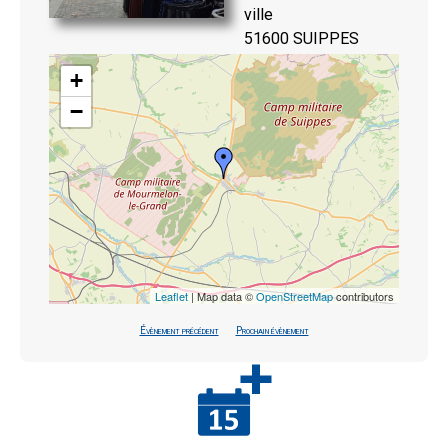
ville
51600 SUIPPES
+
−
Leaflet
| Map data ©
OpenStreetMap
contributors
Évènement précédent
Prochain évènement