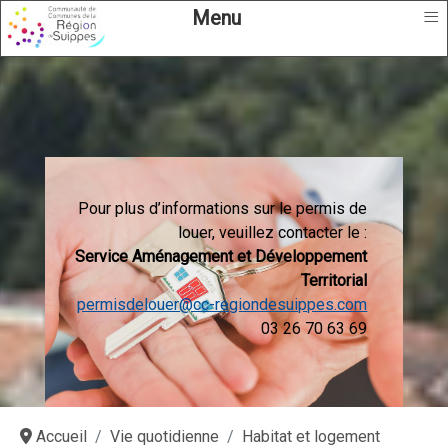
≡
Menu
Pour plus d’informations sur le permis de
louer, veuillez contacter le :
Service Aménagement et Développement
Territorial
permisdelouer@cc-regiondesuippes.com
03 26 70 63 69
Accueil
Vie quotidienne
Habitat et logement