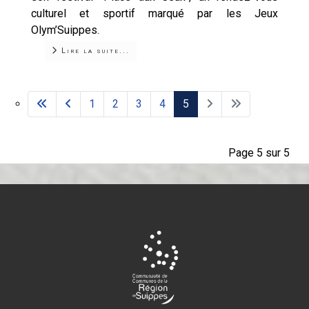
culturel et sportif marqué par les Jeux
Olym’Suippes.
Lire la suite...
1
2
3
4
5
Page 5 sur 5