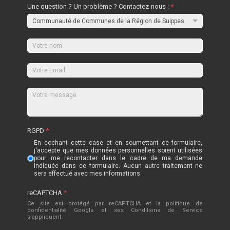
Une question ? Un problème ? Contactez-nous :
*
RGPD
*
En cochant cette case et en soumettant ce formulaire,
j'accepte que mes données personnelles soient utilisées
pour me recontacter dans le cadre de ma demande
indiquée dans ce formulaire. Aucun autre traitement ne
sera effectué avec mes informations.
reCAPTCHA
*
Ce site est protégé par reCAPTCHA et la politique de
confidentialité
Google
et
ses Conditions de Service
s'appliquent.