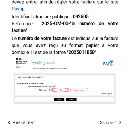
devez entrer afin de régler votre facture sur le site
Payfip
:
Identifiant structure publique :
092605
Référence :
2025-OM-00-"le numéro de votre
facture"
Le
numéro de votre facture
est indiqué sur la facture
que vous avez reçu au format papier à votre
domicile. Il est de la forme "
2025011858
"
Article précédent : Notre SIRET a changé !
Article suiva
Précédent
Suivant