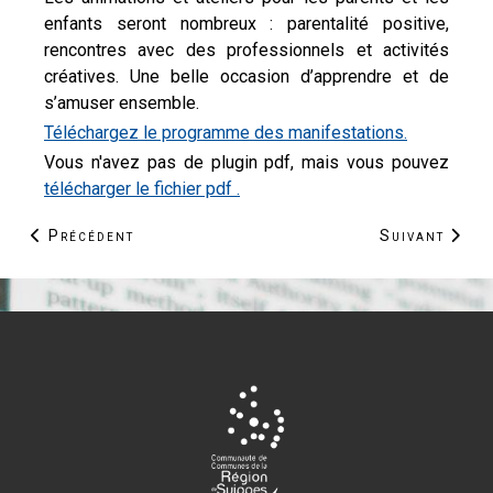
enfants seront nombreux : parentalité positive,
rencontres avec des professionnels et activités
créatives. Une belle occasion d’apprendre et de
s’amuser ensemble.
Téléchargez le programme des manifestations.
Vous n'avez pas de plugin pdf, mais vous pouvez
télécharger le fichier pdf .
Article précédent : Guide pour les propriétaires rivera
Article suiv
Précédent
Suivant