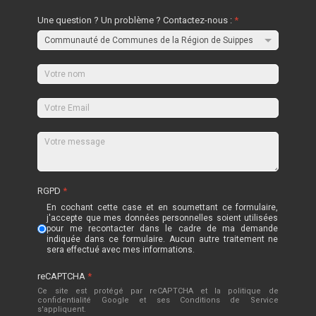
Une question ? Un problème ? Contactez-nous :
*
RGPD
*
En cochant cette case et en soumettant ce formulaire,
j'accepte que mes données personnelles soient utilisées
pour me recontacter dans le cadre de ma demande
indiquée dans ce formulaire. Aucun autre traitement ne
sera effectué avec mes informations.
reCAPTCHA
*
Ce site est protégé par reCAPTCHA et la politique de
confidentialité
Google
et
ses Conditions de Service
s'appliquent.