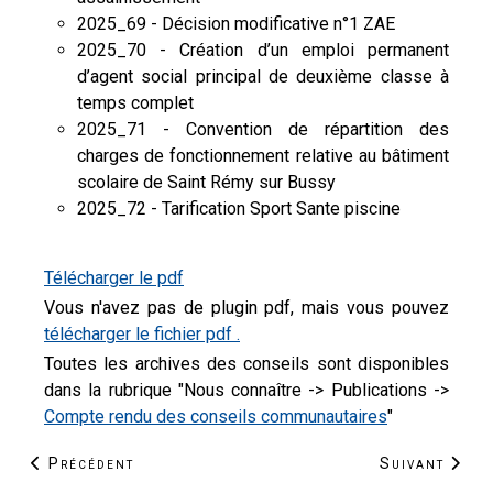
2025_69 - Décision modificative n°1 ZAE
2025_70 - Création d’un emploi permanent
d’agent social principal de deuxième classe à
temps complet
2025_71 - Convention de répartition des
charges de fonctionnement relative au bâtiment
scolaire de Saint Rémy sur Bussy
2025_72 - Tarification Sport Sante piscine
Télécharger le pdf
Vous n'avez pas de plugin pdf, mais vous pouvez
télécharger le fichier pdf .
Toutes les archives des conseils sont disponibles
dans la rubrique "Nous connaître -> Publications ->
Compte rendu des conseils communautaires
"
Article précédent : La CCRS lauréate de l’AMI régiona
Article suiva
Précédent
Suivant