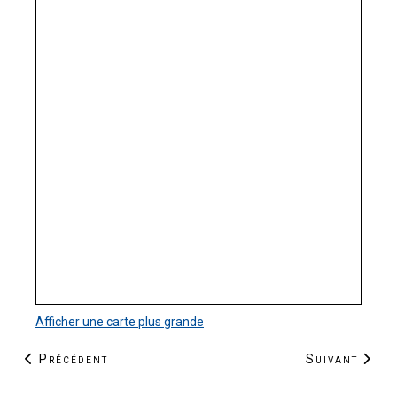
Afficher une carte plus grande
Article précédent : La Zone d’Activités de la Louvière
Article suiva
Précédent
Suivant