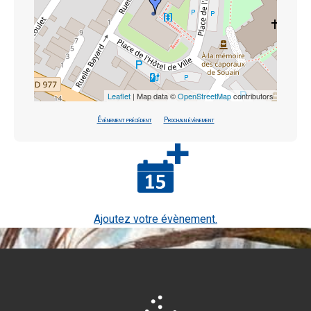
Leaflet
| Map data ©
OpenStreetMap
contributors
Évènement précédent
Prochain évènement
Ajoutez votre évènement.