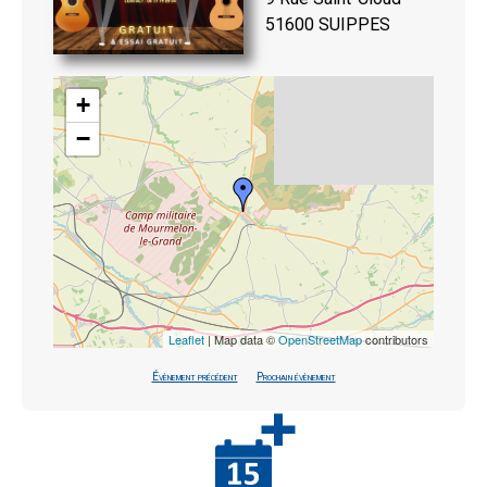
51600 SUIPPES
+
−
Leaflet
| Map data ©
OpenStreetMap
contributors
Évènement précédent
Prochain évènement