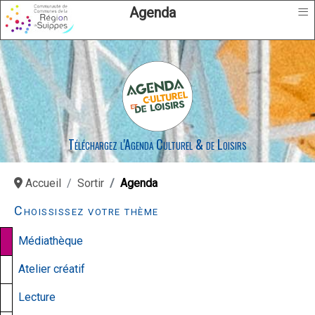
≡
Agenda
Téléchargez l'Agenda Culturel & de Loisirs
Accueil
Sortir
Agenda
Choississez votre thème
Médiathèque
Atelier créatif
Lecture