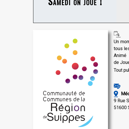
Samedi on joue !
Un mom
tous le
Animé 
de Joue
Tout pub
Méd
9 Rue S
51600 