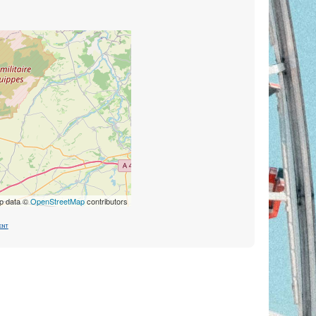
p data ©
OpenStreetMap
contributors
ent