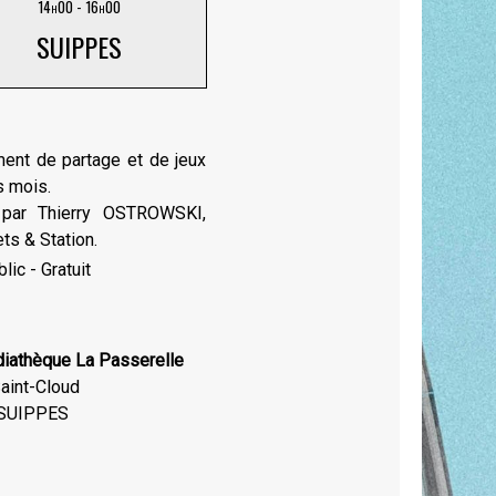
14h00 - 16h00
SUIPPES
ent de partage et de jeux
s mois.
par Thierry OSTROWSKI,
ts & Station.
lic - Gratuit
iathèque La Passerelle
aint-Cloud
SUIPPES