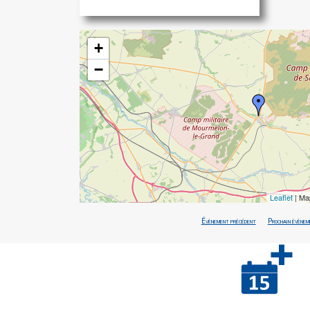
+
−
Leaflet
| Ma
Évènement précédent
Prochain évènem