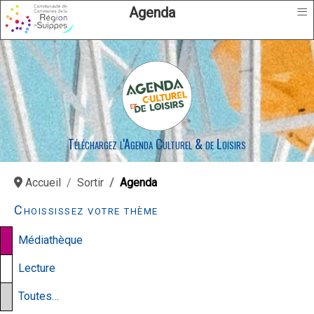
≡
Agenda
Téléchargez l'Agenda Culturel & de Loisirs
Accueil
Sortir
Agenda
Choississez votre thème
Médiathèque
Lecture
Toutes…