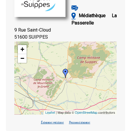
Médiathèque La
Passerelle
9 Rue Saint-Cloud
51600 SUIPPES
+
−
Leaflet
| Map data ©
OpenStreetMap
contributors
Évènement précédent
Prochain évènement