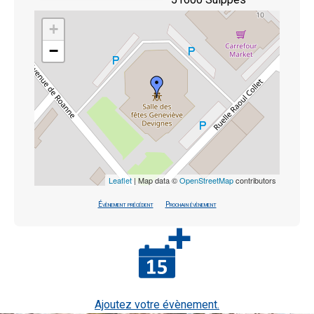
+
−
Leaflet
| Map data ©
OpenStreetMap
contributors
Évènement précédent
Prochain évènement
Ajoutez votre évènement.