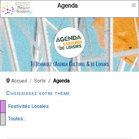
≡
Agenda
Téléchargez l'Agenda Culturel & de Loisirs
Accueil
Sortir
Agenda
Choississez votre thème
Festivités Locales
Toutes…