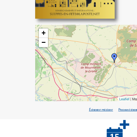
+
−
Leaflet
| Ma
Évènement précédent
Prochain évènem