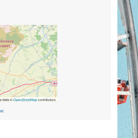
p data ©
OpenStreetMap
contributors
ent