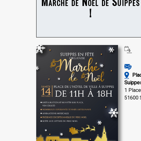
Marché de Noël de Suippes
!
Pla
Suippe
1 Place 
51600 