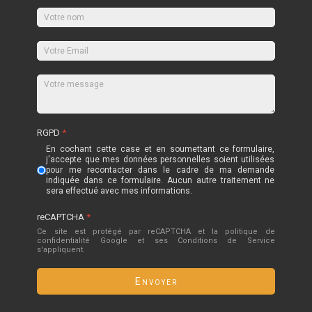
RGPD
*
En cochant cette case et en soumettant ce formulaire,
j'accepte que mes données personnelles soient utilisées
pour me recontacter dans le cadre de ma demande
indiquée dans ce formulaire. Aucun autre traitement ne
sera effectué avec mes informations.
reCAPTCHA
*
Ce site est protégé par reCAPTCHA et la politique de
confidentialité
Google
et
ses Conditions de Service
s'appliquent.
Envoyer