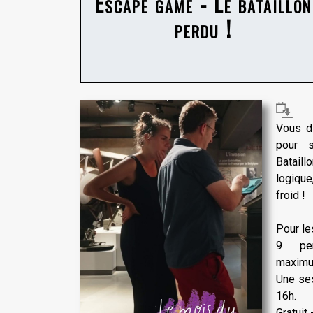
Escape game - Le bataillon
perdu !
Vous d
pour 
Bataill
logiqu
froid !
Pour le
9 per
maxim
Une ses
16h.
Gratuit