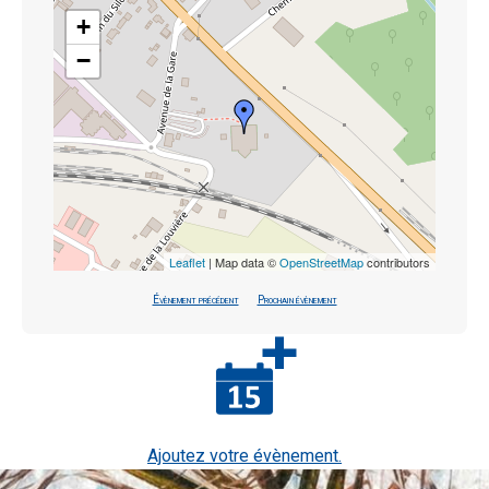
+
−
Leaflet
| Map data ©
OpenStreetMap
contributors
Évènement précédent
Prochain évènement
Ajoutez votre évènement.