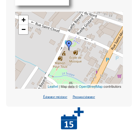
+
−
Leaflet
| Map data ©
OpenStreetMap
contributors
Évènement précédent
Prochain évènement