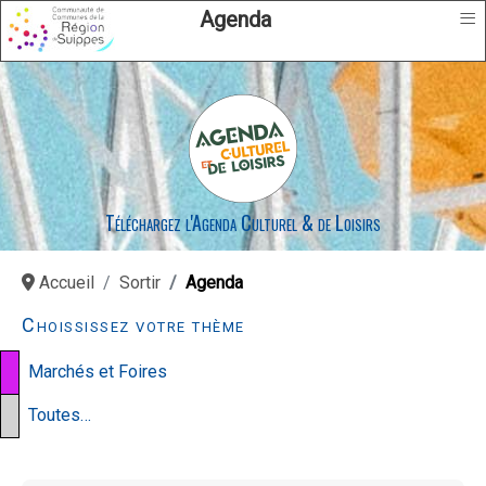
≡
Agenda
Téléchargez l'Agenda Culturel & de Loisirs
Accueil
Sortir
Agenda
Choississez votre thème
Marchés et Foires
Toutes…