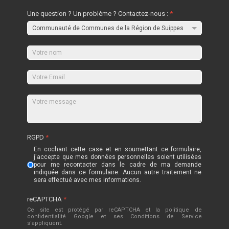
Une question ? Un problème ? Contactez-nous :
*
RGPD
*
En cochant cette case et en soumettant ce formulaire,
j'accepte que mes données personnelles soient utilisées
pour me recontacter dans le cadre de ma demande
indiquée dans ce formulaire. Aucun autre traitement ne
sera effectué avec mes informations.
reCAPTCHA
*
Ce site est protégé par reCAPTCHA et la politique de
confidentialité
Google
et
ses Conditions de Service
s'appliquent.