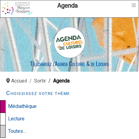
≡
Agenda
Téléchargez l'Agenda Culturel & de Loisirs
Accueil
Sortir
Agenda
Choississez votre thème
Médiathèque
Lecture
Toutes…