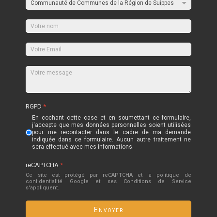
RGPD
*
En cochant cette case et en soumettant ce formulaire,
j'accepte que mes données personnelles soient utilisées
pour me recontacter dans le cadre de ma demande
indiquée dans ce formulaire. Aucun autre traitement ne
sera effectué avec mes informations.
reCAPTCHA
*
Ce site est protégé par reCAPTCHA et la politique de
confidentialité
Google
et
ses Conditions de Service
s'appliquent.
Envoyer