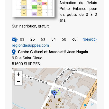
Animation du Relais
Petite Enfance pour
les petits de 0 à 3
ans.
Sur inscription, gratuit.
03 26 63 54 50 ou
rpe@cc-
regiondesuippes.com
Centre Culturel et Associatif Jean Huguin
9 Rue Saint-Cloud
51600 SUIPPES
+
−