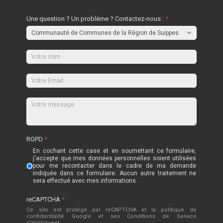
Une question ? Un problème ? Contactez-nous :
*
RGPD
*
En cochant cette case et en soumettant ce formulaire,
j'accepte que mes données personnelles soient utilisées
pour me recontacter dans le cadre de ma demande
indiquée dans ce formulaire. Aucun autre traitement ne
sera effectué avec mes informations.
reCAPTCHA
*
Ce site est protégé par reCAPTCHA et la politique de
confidentialité
Google
et
ses Conditions de Service
s'appliquent.