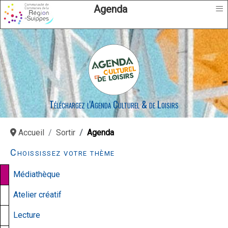
≡
Agenda
Téléchargez l'Agenda Culturel & de Loisirs
Accueil
Sortir
Agenda
Choississez votre thème
Médiathèque
Atelier créatif
Lecture