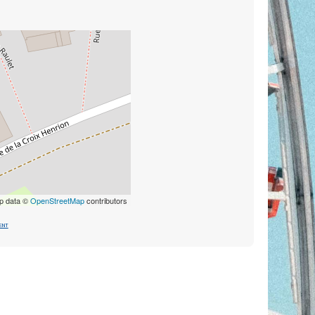
p data ©
OpenStreetMap
contributors
ent