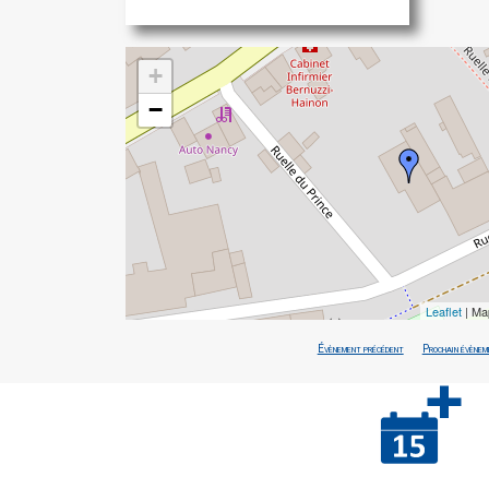
+
−
Leaflet
| Ma
Évènement précédent
Prochain évènem