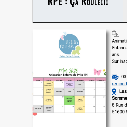
RPE : Ça Roule!!!
Anima
Enfance
ans.
Sur insc
03
region
Les
Sommep
8 Rue d
51600 