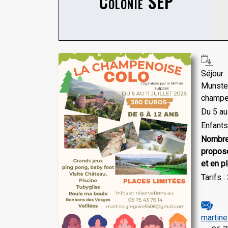
Colonie SEP
Séjour
Munster
champe
Du 5 au
Enfants
Nomb
proposé
et en pl
Tarifs 
martin