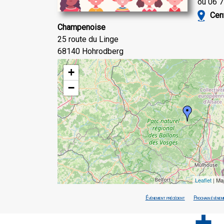
ou 06 7
Ce
Champenoise
25 route du Linge
68140 Hohrodberg
+
−
Leaflet
| Ma
Évènement précédent
Prochain évènem