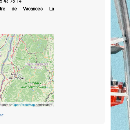
5 43 76 14
ntre de Vacances La
p data ©
OpenStreetMap
contributors
ent