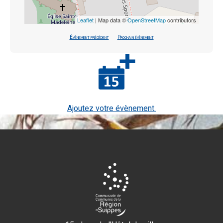
Leaflet
| Map data ©
OpenStreetMap
contributors
Évènement précédent
Prochain évènement
Ajoutez votre évènement.