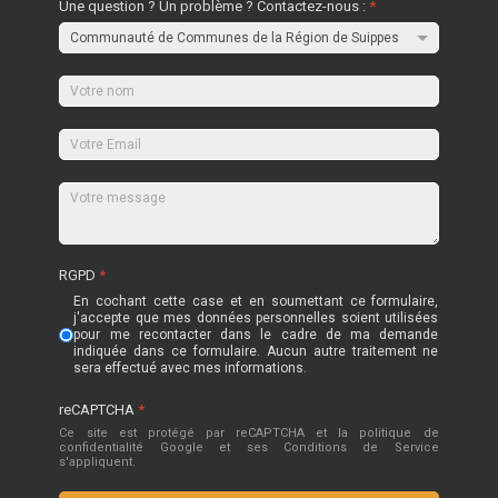
Une question ? Un problème ? Contactez-nous :
*
RGPD
*
En cochant cette case et en soumettant ce formulaire,
j'accepte que mes données personnelles soient utilisées
pour me recontacter dans le cadre de ma demande
indiquée dans ce formulaire. Aucun autre traitement ne
sera effectué avec mes informations.
reCAPTCHA
*
Ce site est protégé par reCAPTCHA et la politique de
confidentialité
Google
et
ses Conditions de Service
s'appliquent.