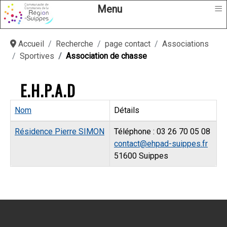
≡
Menu
Accueil
Recherche
page contact
Associations
Sportives
Association de chasse
E.H.P.A.D
Nom
Détails
Contacts,
Résidence Pierre SIMON
Téléphone : 03 26 70 05 08
contact@ehpad-suippes.fr
51600 Suippes