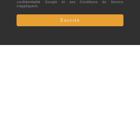
confidentialité
Google
et
ses Conditions de Service
s'appliquent.
Envoyer