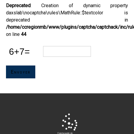
Deprecated
: Creation of dynamic property
daxslab\nocaptcha\rules\MathRule::$textcolor is
deprecated in
/home/ccregionmb/www/plugins/captcha/captchack/inc/rul
on line
44
Envoyer