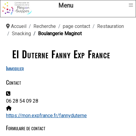
≡
Menu
Accueil
Recherche
page contact
Restauration
Snacking
Boulangerie Maginot
EI Duterne Fanny Exp France
Immobilier
Contact
Téléphone:
06 28 54 09 28
Site Web:
https://mon.expfrance.fr/fannyduterne
Formulaire de contact