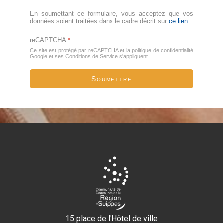
En soumettant ce formulaire, vous acceptez que vos
données soient traitées dans le cadre décrit sur
ce lien
.
reCAPTCHA
*
Ce site est protégé par reCAPTCHA et la politique de confidentialité
Google
et
ses Conditions de Service
s'appliquent.
Soumettre
15 place de l'Hôtel de ville