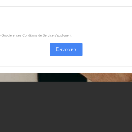
té
Google
et
ses Conditions de Service
s'appliquent.
Envoyer