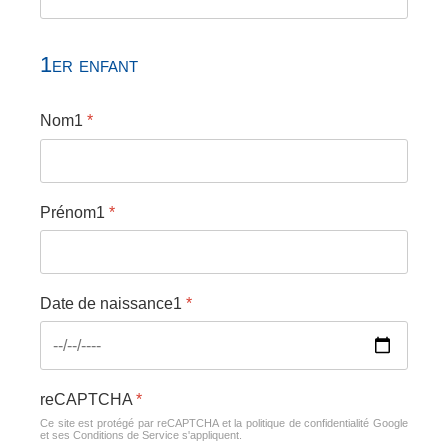
1er enfant
Nom1
*
Prénom1
*
Date de naissance1
*
reCAPTCHA
*
Ce site est protégé par reCAPTCHA et la politique de confidentialité
Google
et
ses Conditions de Service
s'appliquent.