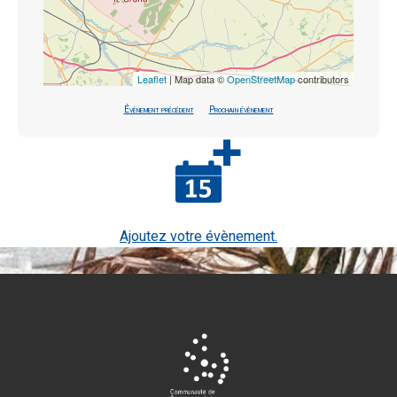
Leaflet
| Map data ©
OpenStreetMap
contributors
Évènement précédent
Prochain évènement
Ajoutez votre évènement.