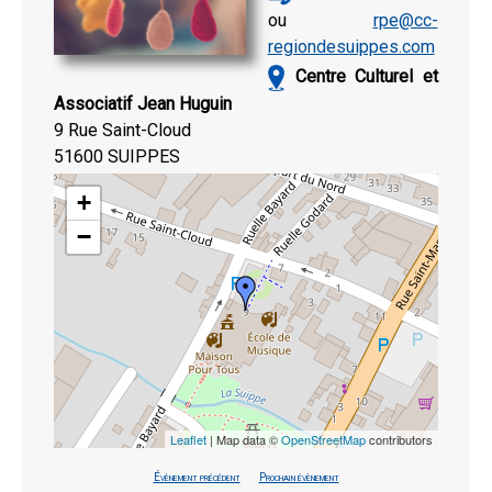
ou
rpe@cc-
regiondesuippes.com
Centre Culturel et
Associatif Jean Huguin
9 Rue Saint-Cloud
51600 SUIPPES
+
−
Leaflet
| Map data ©
OpenStreetMap
contributors
Évènement précédent
Prochain évènement