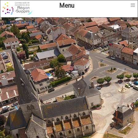
≡
Menu
intro mobile