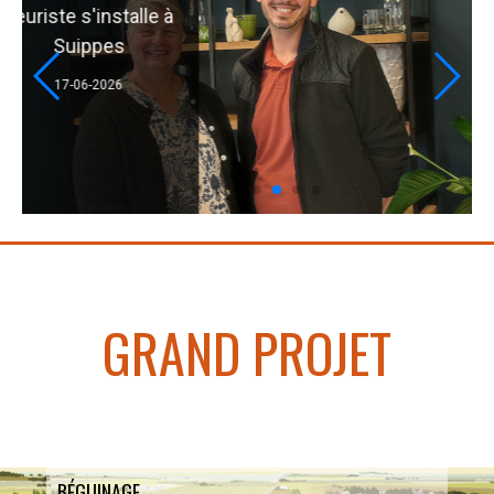
fleuriste s'installe à
Suippes
17-06-2026
GRAND PROJET
BÉGUINAGE