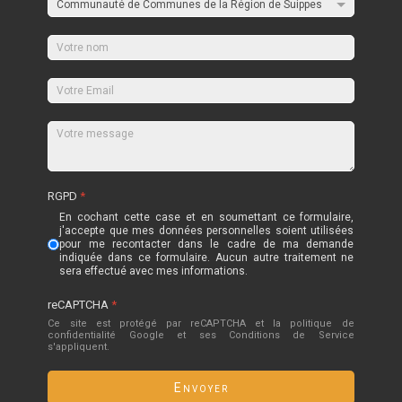
RGPD
*
En cochant cette case et en soumettant ce formulaire,
j'accepte que mes données personnelles soient utilisées
pour me recontacter dans le cadre de ma demande
indiquée dans ce formulaire. Aucun autre traitement ne
sera effectué avec mes informations.
reCAPTCHA
*
Ce site est protégé par reCAPTCHA et la politique de
confidentialité
Google
et
ses Conditions de Service
s'appliquent.
Envoyer