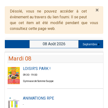
×
Alerte
Désolé, vous ne pouvez accéder à cet
évènement au travers du lien fourni. Il se peut
que cet item ait été modifié pendant que vous
consultiez cette page web.
08 Août 2026
Septembre
Mardi 08
LOISIR'S PARK !
09:30 - 19:00
Gymnase de Somme-Suippe
ANIMATIONS RPE
-