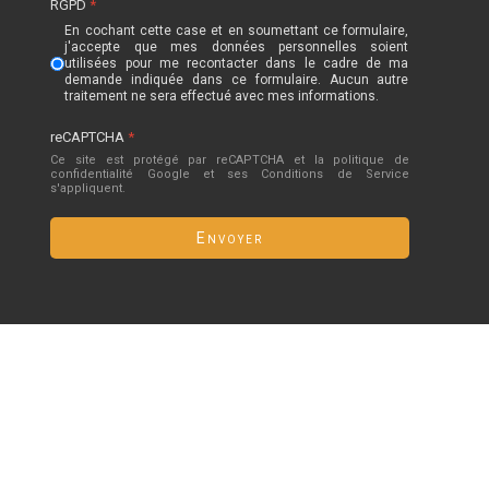
RGPD
*
En cochant cette case et en soumettant ce formulaire,
j'accepte que mes données personnelles soient
utilisées pour me recontacter dans le cadre de ma
demande indiquée dans ce formulaire. Aucun autre
traitement ne sera effectué avec mes informations.
reCAPTCHA
*
Ce site est protégé par reCAPTCHA et la politique de
confidentialité
Google
et
ses Conditions de Service
s'appliquent.
Envoyer