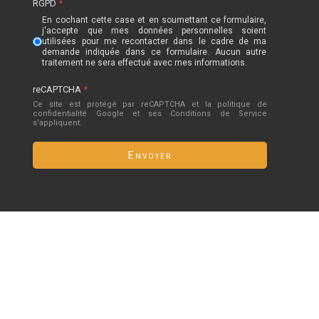
RGPD
*
En cochant cette case et en soumettant ce formulaire,
j'accepte que mes données personnelles soient
utilisées pour me recontacter dans le cadre de ma
demande indiquée dans ce formulaire. Aucun autre
traitement ne sera effectué avec mes informations.
reCAPTCHA
*
Ce site est protégé par reCAPTCHA et la politique de
confidentialité
Google
et
ses Conditions de Service
s'appliquent.
Envoyer