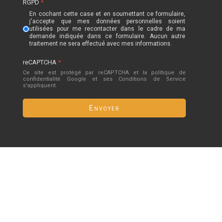
RGPD
*
En cochant cette case et en soumettant ce formulaire,
j'accepte que mes données personnelles soient
utilisées pour me recontacter dans le cadre de ma
demande indiquée dans ce formulaire. Aucun autre
traitement ne sera effectué avec mes informations.
reCAPTCHA
*
Ce site est protégé par reCAPTCHA et la politique de
confidentialité
Google
et
ses Conditions de Service
s'appliquent.
Envoyer