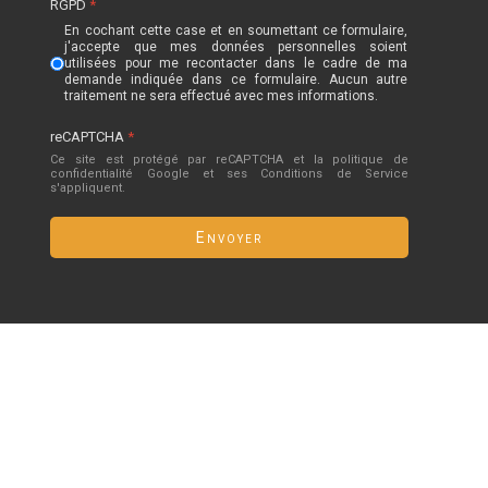
RGPD
*
En cochant cette case et en soumettant ce formulaire,
j'accepte que mes données personnelles soient
utilisées pour me recontacter dans le cadre de ma
demande indiquée dans ce formulaire. Aucun autre
traitement ne sera effectué avec mes informations.
reCAPTCHA
*
Ce site est protégé par reCAPTCHA et la politique de
confidentialité
Google
et
ses Conditions de Service
s'appliquent.
Envoyer