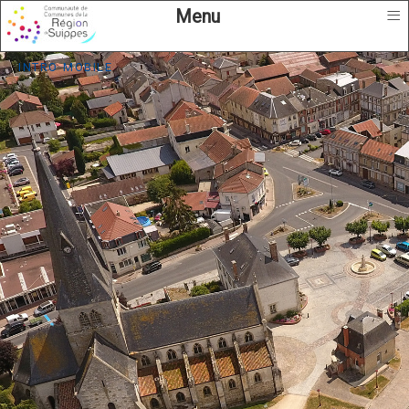
≡
Menu
intro mobile