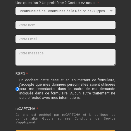
Une question ? Un problème ? Contactez-nous :
*
RGPD
*
En cochant cette case et en soumettant ce formulaire,
j'accepte que mes données personnelles soient utilisées
pour me recontacter dans le cadre de ma demande
indiquée dans ce formulaire. Aucun autre traitement ne
sera effectué avec mes informations.
reCAPTCHA
*
Ce site est protégé par reCAPTCHA et la politique de
confidentialité
Google
et
ses Conditions de Service
s'appliquent.